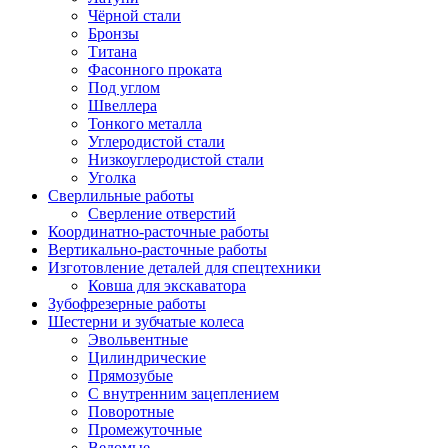
Чёрной стали
Бронзы
Титана
Фасонного проката
Под углом
Швеллера
Тонкого металла
Углеродистой стали
Низкоуглеродистой стали
Уголка
Сверлильные работы
Сверление отверстий
Координатно-расточные работы
Вертикально-расточные работы
Изготовление деталей для спецтехники
Ковша для экскаватора
Зубофрезерные работы
Шестерни и зубчатые колеса
Эвольвентные
Цилиндрические
Прямозубые
С внутренним зацеплением
Поворотные
Промежуточные
Ведомые