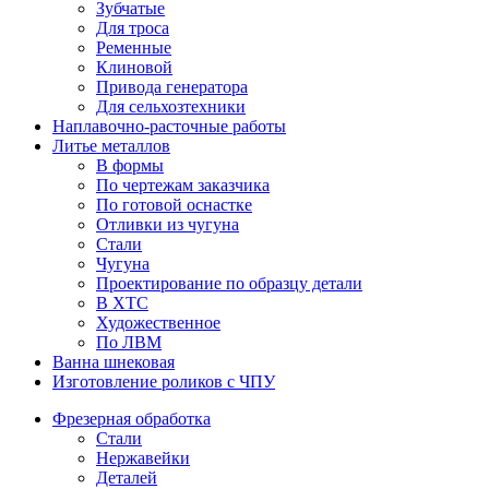
Зубчатые
Для троса
Ременные
Клиновой
Привода генератора
Для сельхозтехники
Наплавочно-расточные работы
Литье металлов
В формы
По чертежам заказчика
По готовой оснастке
Отливки из чугуна
Стали
Чугуна
Проектирование по образцу детали
В ХТС
Художественное
По ЛВМ
Ванна шнековая
Изготовление роликов с ЧПУ
Фрезерная обработка
Стали
Нержавейки
Деталей