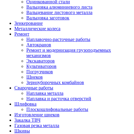
Оцинкованной стали
Вальцовка алюминиевого листа
Вальцевание листового металла
Вальцовка заготовок
Зенкерование
Металлические колеса
Ремонт
Наплавочно-расточные работы
Автокранов
Ремонт и модернизация грузоподъемных
механизмов
Экскаваторов
Культиваторов
Погрузчиков
Шнеков
Зерноуборочных комбайнов
Сварочные работы
Наплавка металла
Наплавка и расточка отверстий
Шлифовка
Плоскошлифовальные работы
Изготовление шнеков
Закалка ТВЧ
Газовая резка металла
Шкивы