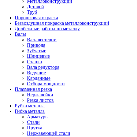
Металлоконструкций
Деталей
Труб
Порошковая окраска
Безвоздушная покраска металлоконструкций
Долбежные работы по металлу
Валы
Вал-шестерни
Привода
Зубчатые
Шлицевые
Станка
Вала редуктора
Ведущие
Карданные
Отбора мощности
Плазменная резка
Нержавейки
Резка листов
Рубка металла
Гибка металла
Арматуры
Стали
Прутка
Нержавеющей стали