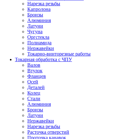
Нарезка резьбы
Капролона
Бронзы
Алюминия
Латуни
Чугуна
Оргстекла
Полиамида
Нержавейки
Токарно-винторезные работы
Токарная обработка с ЧПУ
Валов
Втулок
Фланцев
Осей
Деталей
Колец
Стали
Алюминия
Бронзы
Латуни
Нержавейки
Нарезка резьбы
Расточка отверстий
Проточка канавок