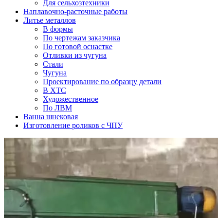
Для сельхозтехники
Наплавочно-расточные работы
Литье металлов
В формы
По чертежам заказчика
По готовой оснастке
Отливки из чугуна
Стали
Чугуна
Проектирование по образцу детали
В ХТС
Художественное
По ЛВМ
Ванна шнековая
Изготовление роликов с ЧПУ