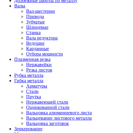
Долбежные работы по металлу
Валы
Вал-шестерни
Привода
Зубчатые
Шлицевые
Станка
Вала редуктора
Ведущие
Карданные
Отбора мощности
Плазменная резка
Нержавейки
Резка листов
Рубка металла
Гибка металла
Арматуры
Стали
Прутка
Нержавеющей стали
Оцинкованной стали
Вальцовка алюминиевого листа
Вальцевание листового металла
Вальцовка заготовок
Зенкерование