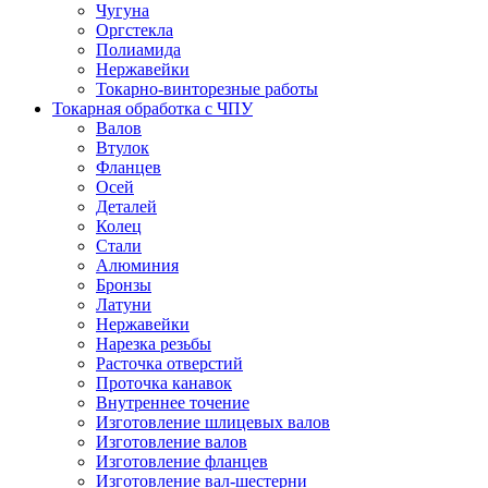
Чугуна
Оргстекла
Полиамида
Нержавейки
Токарно-винторезные работы
Токарная обработка с ЧПУ
Валов
Втулок
Фланцев
Осей
Деталей
Колец
Стали
Алюминия
Бронзы
Латуни
Нержавейки
Нарезка резьбы
Расточка отверстий
Проточка канавок
Внутреннее точение
Изготовление шлицевых валов
Изготовление валов
Изготовление фланцев
Изготовление вал-шестерни