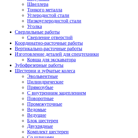
Швеллера
Тонкого металла
Углеродистой стали
Низкоуглеродистой стали
Уголка
Сверлильные работы
Сверление отверстий
Координатно-расточные работы
Вертикально-расточные работы
Изготовление деталей для спецтехники
Ковша для экскаватора
Зубофрезерные работы
Шестерни и зубчатые колеса
Эвольвентные
Цилиндрические
Прямозубые
С внутренним зацеплением
Поворотные
Промежуточные
Ведомые
Ведущие
Блок шестерен
Двухрядные
Комплект шестерен
Со шлицами