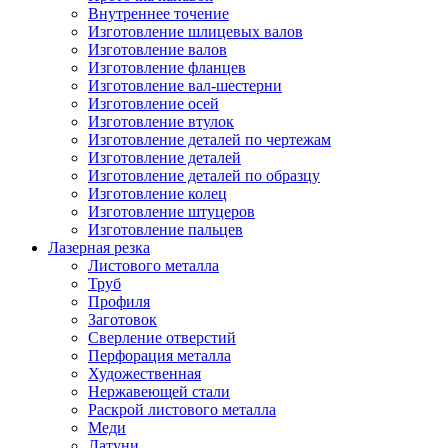
Внутреннее точение
Изготовление шлицевых валов
Изготовление валов
Изготовление фланцев
Изготовление вал-шестерни
Изготовление осей
Изготовление втулок
Изготовление деталей по чертежам
Изготовление деталей
Изготовление деталей по образцу
Изготовление колец
Изготовление штуцеров
Изготовление пальцев
Лазерная резка
Листового металла
Труб
Профиля
Заготовок
Сверление отверстий
Перфорация металла
Художественная
Нержавеющей стали
Раскрой листового металла
Меди
Латуни