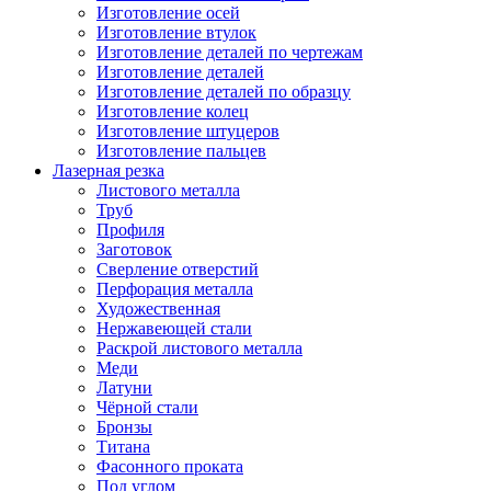
Изготовление осей
Изготовление втулок
Изготовление деталей по чертежам
Изготовление деталей
Изготовление деталей по образцу
Изготовление колец
Изготовление штуцеров
Изготовление пальцев
Лазерная резка
Листового металла
Труб
Профиля
Заготовок
Сверление отверстий
Перфорация металла
Художественная
Нержавеющей стали
Раскрой листового металла
Меди
Латуни
Чёрной стали
Бронзы
Титана
Фасонного проката
Под углом