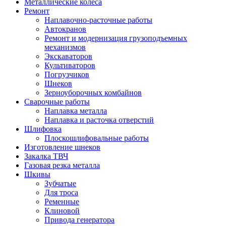
Металлические колеса
Ремонт
Наплавочно-расточные работы
Автокранов
Ремонт и модернизация грузоподъемных
механизмов
Экскаваторов
Культиваторов
Погрузчиков
Шнеков
Зерноуборочных комбайнов
Сварочные работы
Наплавка металла
Наплавка и расточка отверстий
Шлифовка
Плоскошлифовальные работы
Изготовление шнеков
Закалка ТВЧ
Газовая резка металла
Шкивы
Зубчатые
Для троса
Ременные
Клиновой
Привода генератора