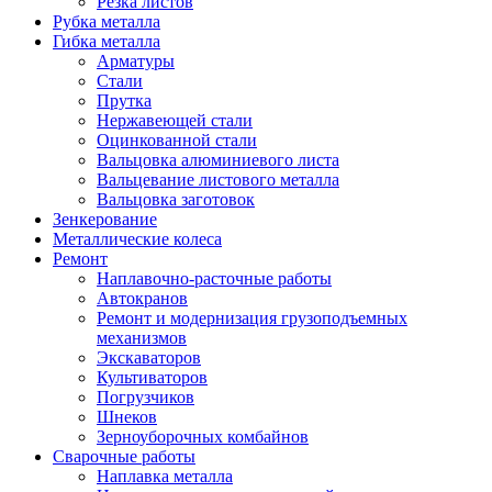
Резка листов
Рубка металла
Гибка металла
Арматуры
Стали
Прутка
Нержавеющей стали
Оцинкованной стали
Вальцовка алюминиевого листа
Вальцевание листового металла
Вальцовка заготовок
Зенкерование
Металлические колеса
Ремонт
Наплавочно-расточные работы
Автокранов
Ремонт и модернизация грузоподъемных
механизмов
Экскаваторов
Культиваторов
Погрузчиков
Шнеков
Зерноуборочных комбайнов
Сварочные работы
Наплавка металла