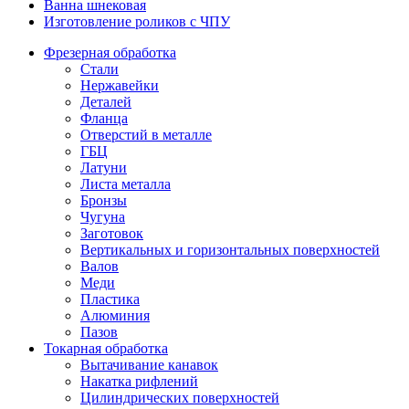
Ванна шнековая
Изготовление роликов с ЧПУ
Фрезерная обработка
Стали
Нержавейки
Деталей
Фланца
Отверстий в металле
ГБЦ
Латуни
Листа металла
Бронзы
Чугуна
Заготовок
Вертикальных и горизонтальных поверхностей
Валов
Меди
Пластика
Алюминия
Пазов
Токарная обработка
Вытачивание канавок
Накатка рифлений
Цилиндрических поверхностей