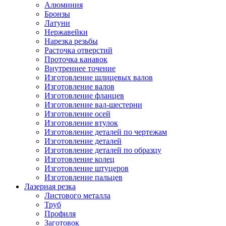
Алюминия
Бронзы
Латуни
Нержавейки
Нарезка резьбы
Расточка отверстий
Проточка канавок
Внутреннее точение
Изготовление шлицевых валов
Изготовление валов
Изготовление фланцев
Изготовление вал-шестерни
Изготовление осей
Изготовление втулок
Изготовление деталей по чертежам
Изготовление деталей
Изготовление деталей по образцу
Изготовление колец
Изготовление штуцеров
Изготовление пальцев
Лазерная резка
Листового металла
Труб
Профиля
Заготовок