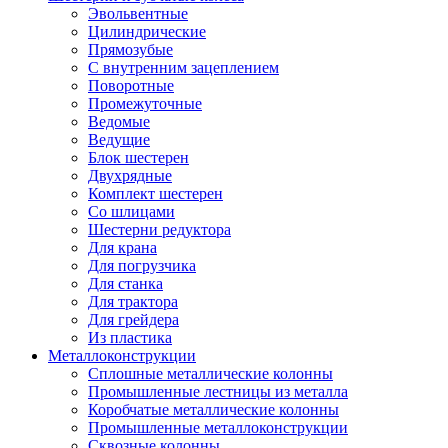
Эвольвентные
Цилиндрические
Прямозубые
С внутренним зацеплением
Поворотные
Промежуточные
Ведомые
Ведущие
Блок шестерен
Двухрядные
Комплект шестерен
Со шлицами
Шестерни редуктора
Для крана
Для погрузчика
Для станка
Для трактора
Для грейдера
Из пластика
Металлоконструкции
Сплошные металлические колонны
Промышленные лестницы из металла
Коробчатые металлические колонны
Промышленные металлоконструкции
Сквозные колонны