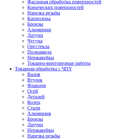
Фасонная обработка поверхностей
Конических поверхностей
Нарезка резьбы
Капролона
Бронзы
Алюминия
Латуни
Чугуна
Оргстекла
Полиамида
Нержавейки
Токарно-винторезные работы
Токарная обработка с ЧПУ
Валов
Втулок
Фланцев
Осей
Деталей
Колец
Стали
Алюминия
Бронзы
Латуни
Нержавейки
Нарезка резьбы