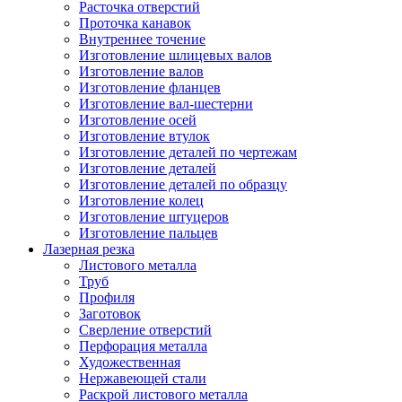
Расточка отверстий
Проточка канавок
Внутреннее точение
Изготовление шлицевых валов
Изготовление валов
Изготовление фланцев
Изготовление вал-шестерни
Изготовление осей
Изготовление втулок
Изготовление деталей по чертежам
Изготовление деталей
Изготовление деталей по образцу
Изготовление колец
Изготовление штуцеров
Изготовление пальцев
Лазерная резка
Листового металла
Труб
Профиля
Заготовок
Сверление отверстий
Перфорация металла
Художественная
Нержавеющей стали
Раскрой листового металла