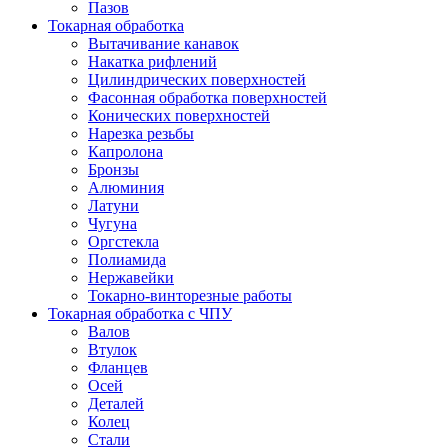
Пазов
Токарная обработка
Вытачивание канавок
Накатка рифлений
Цилиндрических поверхностей
Фасонная обработка поверхностей
Конических поверхностей
Нарезка резьбы
Капролона
Бронзы
Алюминия
Латуни
Чугуна
Оргстекла
Полиамида
Нержавейки
Токарно-винторезные работы
Токарная обработка с ЧПУ
Валов
Втулок
Фланцев
Осей
Деталей
Колец
Стали