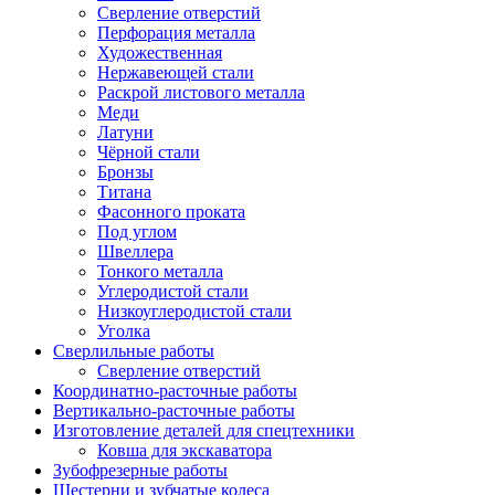
Сверление отверстий
Перфорация металла
Художественная
Нержавеющей стали
Раскрой листового металла
Меди
Латуни
Чёрной стали
Бронзы
Титана
Фасонного проката
Под углом
Швеллера
Тонкого металла
Углеродистой стали
Низкоуглеродистой стали
Уголка
Сверлильные работы
Сверление отверстий
Координатно-расточные работы
Вертикально-расточные работы
Изготовление деталей для спецтехники
Ковша для экскаватора
Зубофрезерные работы
Шестерни и зубчатые колеса