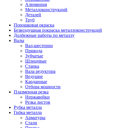
Алюминия
Металлоконструкций
Деталей
Труб
Порошковая окраска
Безвоздушная покраска металлоконструкций
Долбежные работы по металлу
Валы
Вал-шестерни
Привода
Зубчатые
Шлицевые
Станка
Вала редуктора
Ведущие
Карданные
Отбора мощности
Плазменная резка
Нержавейки
Резка листов
Рубка металла
Гибка металла
Арматуры
Стали
Прутка