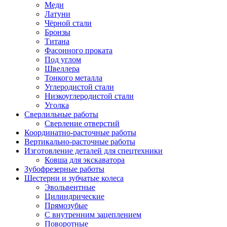
Меди
Латуни
Чёрной стали
Бронзы
Титана
Фасонного проката
Под углом
Швеллера
Тонкого металла
Углеродистой стали
Низкоуглеродистой стали
Уголка
Сверлильные работы
Сверление отверстий
Координатно-расточные работы
Вертикально-расточные работы
Изготовление деталей для спецтехники
Ковша для экскаватора
Зубофрезерные работы
Шестерни и зубчатые колеса
Эвольвентные
Цилиндрические
Прямозубые
С внутренним зацеплением
Поворотные