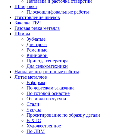
Наплавка и расточка отверстий
Шлифовка
Плоскошлифовальные работы
Изготовление шнеков
Закалка ТВЧ
Газовая резка металла
Шкивы
Зубчатые
Для троса
Ременные
Клиновой
Привода генератора
Для сельхозтехники
Наплавочно-расточные работы
Литье металлов
В формы
По чертежам заказчика
По готовой оснастке
Отливки из чугуна
Стали
Чугуна
Проектирование по образцу детали
В ХТС
Художественное
По ЛВМ