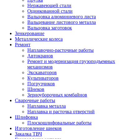
Нержавеющей стали
Оцинкованной стали
Вальцовка алюминиевого листа
Вальцевание листового металла
Вальцовка заготовок
Зенкерование
Металлические колеса
Ремонт
Наплавочно-расточные работы
Автокранов
Ремонт и модернизация грузоподъемных
механизмов
Экскаваторов
Культиваторов
Погрузчиков
Шнеков
Зерноуборочных комбайнов
Сварочные работы
Наплавка металла
Наплавка и расточка отверстий
Шлифовка
Плоскошлифовальные работы
Изготовление шнеков
Закалка ТВЧ