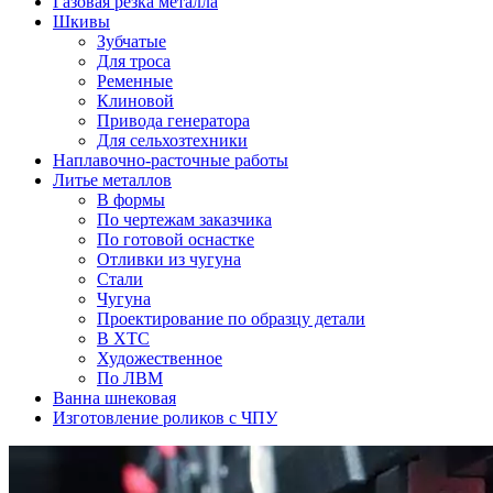
Газовая резка металла
Шкивы
Зубчатые
Для троса
Ременные
Клиновой
Привода генератора
Для сельхозтехники
Наплавочно-расточные работы
Литье металлов
В формы
По чертежам заказчика
По готовой оснастке
Отливки из чугуна
Стали
Чугуна
Проектирование по образцу детали
В ХТС
Художественное
По ЛВМ
Ванна шнековая
Изготовление роликов с ЧПУ