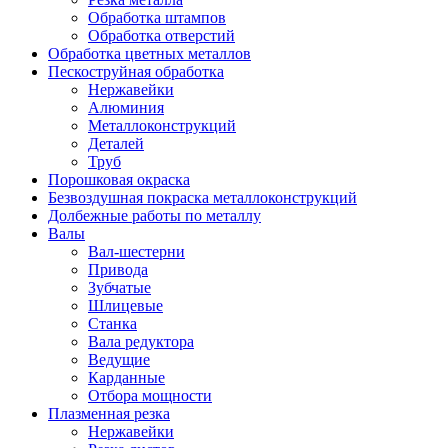
Обработка штампов
Обработка отверстий
Обработка цветных металлов
Пескоструйная обработка
Нержавейки
Алюминия
Металлоконструкций
Деталей
Труб
Порошковая окраска
Безвоздушная покраска металлоконструкций
Долбежные работы по металлу
Валы
Вал-шестерни
Привода
Зубчатые
Шлицевые
Станка
Вала редуктора
Ведущие
Карданные
Отбора мощности
Плазменная резка
Нержавейки