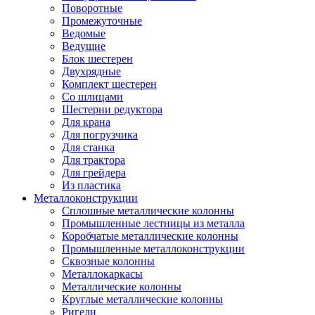
Поворотные
Промежуточные
Ведомые
Ведущие
Блок шестерен
Двухрядные
Комплект шестерен
Со шлицами
Шестерни редуктора
Для крана
Для погрузчика
Для станка
Для трактора
Для грейдера
Из пластика
Металлоконструкции
Сплошные металлические колонны
Промышленные лестницы из металла
Коробчатые металлические колонны
Промышленные металлоконструкции
Сквозные колонны
Металлокаркасы
Металлические колонны
Круглые металлические колонны
Ригели