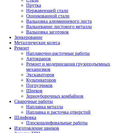
Прутка
Нержавеющей стали
Оцинкованной стали
Вальцовка алюминиевого листа
Вальцевание листового металла
Вальцовка заготовок
Зенкерование
Металлические колеса
Ремонт
Наплавочно-расточные работы
Автокранов
Ремонт и модернизация грузоподъемных
механизмов
Экскаваторов
Культиваторов
Погрузчиков
Шнеков
Зерноуборочных комбайнов
Сварочные работы
Наплавка металла
Наплавка и расточка отверстий
Шлифовка
Плоскошлифовальные работы
Изготовление шнеков