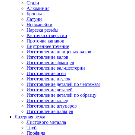
Стали
Алюминия
Бронзы
Латуни
Нержавейки
Нарезка резьбы
Расточка отверстий
Проточка канавок
Внутреннее точение
Изготовление шлицевых валов
Изготовление валов
Изготовление фланцев
Изготовление вал-шестерни
Изготовление осей
Изготовление втулок
Изготовление деталей по чертежам
Изготовление деталей
Изготовление деталей по образцу
Изготовление колец
Изготовление штуцеров
Изготовление пальцев
Лазерная резка
Листового металла
Труб
Профиля