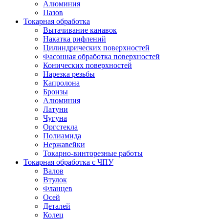
Алюминия
Пазов
Токарная обработка
Вытачивание канавок
Накатка рифлений
Цилиндрических поверхностей
Фасонная обработка поверхностей
Конических поверхностей
Нарезка резьбы
Капролона
Бронзы
Алюминия
Латуни
Чугуна
Оргстекла
Полиамида
Нержавейки
Токарно-винторезные работы
Токарная обработка с ЧПУ
Валов
Втулок
Фланцев
Осей
Деталей
Колец