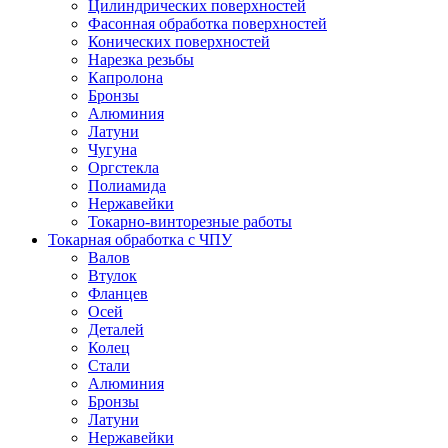
Цилиндрических поверхностей
Фасонная обработка поверхностей
Конических поверхностей
Нарезка резьбы
Капролона
Бронзы
Алюминия
Латуни
Чугуна
Оргстекла
Полиамида
Нержавейки
Токарно-винторезные работы
Токарная обработка с ЧПУ
Валов
Втулок
Фланцев
Осей
Деталей
Колец
Стали
Алюминия
Бронзы
Латуни
Нержавейки