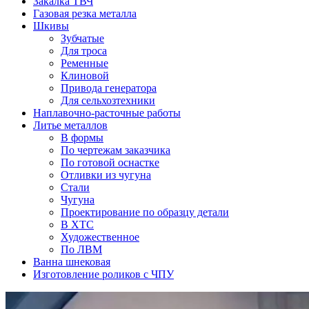
Закалка ТВЧ
Газовая резка металла
Шкивы
Зубчатые
Для троса
Ременные
Клиновой
Привода генератора
Для сельхозтехники
Наплавочно-расточные работы
Литье металлов
В формы
По чертежам заказчика
По готовой оснастке
Отливки из чугуна
Стали
Чугуна
Проектирование по образцу детали
В ХТС
Художественное
По ЛВМ
Ванна шнековая
Изготовление роликов с ЧПУ