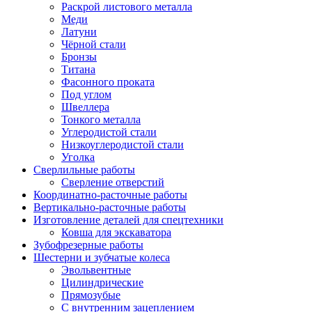
Раскрой листового металла
Меди
Латуни
Чёрной стали
Бронзы
Титана
Фасонного проката
Под углом
Швеллера
Тонкого металла
Углеродистой стали
Низкоуглеродистой стали
Уголка
Сверлильные работы
Сверление отверстий
Координатно-расточные работы
Вертикально-расточные работы
Изготовление деталей для спецтехники
Ковша для экскаватора
Зубофрезерные работы
Шестерни и зубчатые колеса
Эвольвентные
Цилиндрические
Прямозубые
С внутренним зацеплением