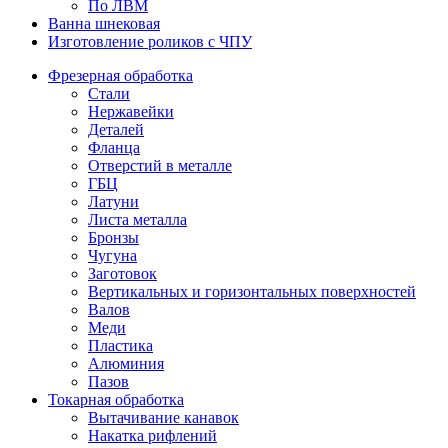
По ЛВМ
Ванна шнековая
Изготовление роликов с ЧПУ
Фрезерная обработка
Стали
Нержавейки
Деталей
Фланца
Отверстий в металле
ГБЦ
Латуни
Листа металла
Бронзы
Чугуна
Заготовок
Вертикальных и горизонтальных поверхностей
Валов
Меди
Пластика
Алюминия
Пазов
Токарная обработка
Вытачивание канавок
Накатка рифлений