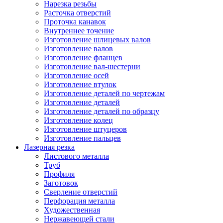
Нарезка резьбы
Расточка отверстий
Проточка канавок
Внутреннее точение
Изготовление шлицевых валов
Изготовление валов
Изготовление фланцев
Изготовление вал-шестерни
Изготовление осей
Изготовление втулок
Изготовление деталей по чертежам
Изготовление деталей
Изготовление деталей по образцу
Изготовление колец
Изготовление штуцеров
Изготовление пальцев
Лазерная резка
Листового металла
Труб
Профиля
Заготовок
Сверление отверстий
Перфорация металла
Художественная
Нержавеющей стали