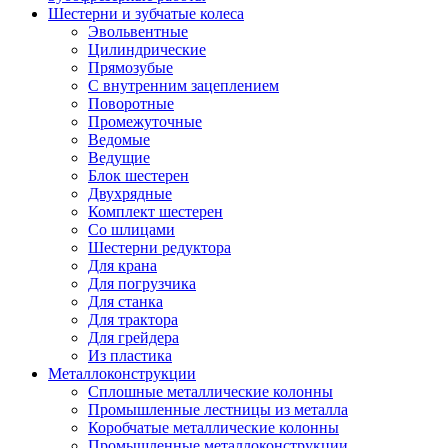
Шестерни и зубчатые колеса
Эвольвентные
Цилиндрические
Прямозубые
С внутренним зацеплением
Поворотные
Промежуточные
Ведомые
Ведущие
Блок шестерен
Двухрядные
Комплект шестерен
Со шлицами
Шестерни редуктора
Для крана
Для погрузчика
Для станка
Для трактора
Для грейдера
Из пластика
Металлоконструкции
Сплошные металлические колонны
Промышленные лестницы из металла
Коробчатые металлические колонны
Промышленные металлоконструкции