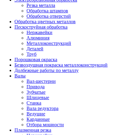
Резка металла
Обработка штампов
Обработка отверстий
Обработка цветных металлов
Пескоструйная обработка
Нержавейки
Алюминия
Металлоконструкций
Деталей
Труб
Порошковая окраска
Безвоздушная покраска металлоконструкций
Долбежные работы по металлу
Валы
Вал-шестерни
Привода
Зубчатые
Шлицевые
Станка
Вала редуктора
Ведущие
Карданные
Отбора мощности
Плазменная резка