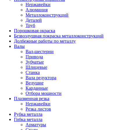
Нержавейки
Алюминия
Металлоконструкций
Деталей
Труб
Порошковая окраска
Безвоздушная покраска металлоконструкций
Долбежные работы по металлу
Валы
Вал-шестерни
Привода
Зубчатые
Шлицевые
Станка
Вала редуктора
Ведущие
Карданные
Отбора мощности
Плазменная резка
Нержавейки
Резка листов
Рубка металла
Гибка металла
Арматуры
Стали