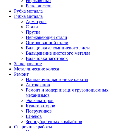
Нержавейки
Резка листов
Рубка металла
Гибка металла
Арматуры
Стали
Прутка
Нержавеющей стали
Оцинкованной стали
Вальцовка алюминиевого листа
Вальцевание листового металла
Вальцовка заготовок
Зенкерование
Металлические колеса
Ремонт
Наплавочно-расточные работы
Автокранов
Ремонт и модернизация грузоподъемных
механизмов
Экскаваторов
Культиваторов
Погрузчиков
Шнеков
Зерноуборочных комбайнов
Сварочные работы