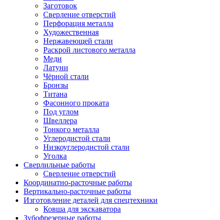
Заготовок
Сверление отверстий
Перфорация металла
Художественная
Нержавеющей стали
Раскрой листового металла
Меди
Латуни
Чёрной стали
Бронзы
Титана
Фасонного проката
Под углом
Швеллера
Тонкого металла
Углеродистой стали
Низкоуглеродистой стали
Уголка
Сверлильные работы
Сверление отверстий
Координатно-расточные работы
Вертикально-расточные работы
Изготовление деталей для спецтехники
Ковша для экскаватора
Зубофрезерные работы