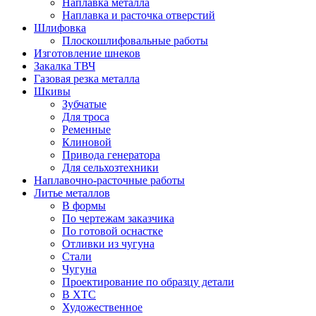
Наплавка металла
Наплавка и расточка отверстий
Шлифовка
Плоскошлифовальные работы
Изготовление шнеков
Закалка ТВЧ
Газовая резка металла
Шкивы
Зубчатые
Для троса
Ременные
Клиновой
Привода генератора
Для сельхозтехники
Наплавочно-расточные работы
Литье металлов
В формы
По чертежам заказчика
По готовой оснастке
Отливки из чугуна
Стали
Чугуна
Проектирование по образцу детали
В ХТС
Художественное