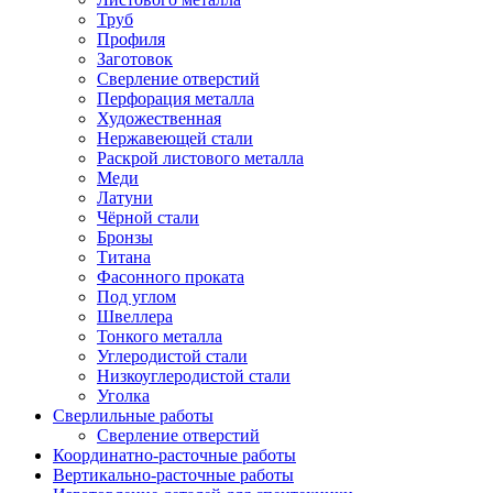
Труб
Профиля
Заготовок
Сверление отверстий
Перфорация металла
Художественная
Нержавеющей стали
Раскрой листового металла
Меди
Латуни
Чёрной стали
Бронзы
Титана
Фасонного проката
Под углом
Швеллера
Тонкого металла
Углеродистой стали
Низкоуглеродистой стали
Уголка
Сверлильные работы
Сверление отверстий
Координатно-расточные работы
Вертикально-расточные работы