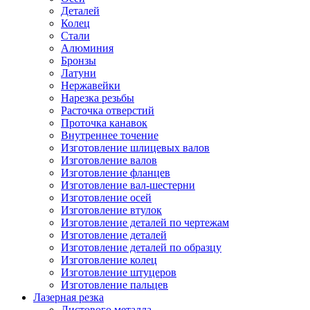
Деталей
Колец
Стали
Алюминия
Бронзы
Латуни
Нержавейки
Нарезка резьбы
Расточка отверстий
Проточка канавок
Внутреннее точение
Изготовление шлицевых валов
Изготовление валов
Изготовление фланцев
Изготовление вал-шестерни
Изготовление осей
Изготовление втулок
Изготовление деталей по чертежам
Изготовление деталей
Изготовление деталей по образцу
Изготовление колец
Изготовление штуцеров
Изготовление пальцев
Лазерная резка
Листового металла