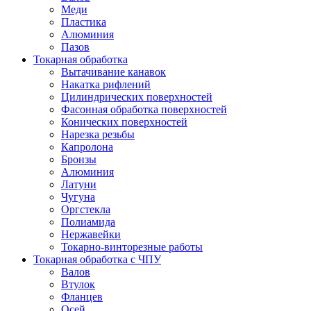
Меди
Пластика
Алюминия
Пазов
Токарная обработка
Вытачивание канавок
Накатка рифлений
Цилиндрических поверхностей
Фасонная обработка поверхностей
Конических поверхностей
Нарезка резьбы
Капролона
Бронзы
Алюминия
Латуни
Чугуна
Оргстекла
Полиамида
Нержавейки
Токарно-винторезные работы
Токарная обработка с ЧПУ
Валов
Втулок
Фланцев
Осей