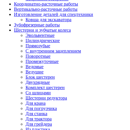
Координатно-расточные работы
Вертикально-расточные работы
Изготовление деталей для спецтехники
Ковша для экскаватора
Зубофрезерные работы
Шестерни и зубчатые колеса
Эвольвентные
Цилиндрические
Прямозубые
С внутренним зацеплением
Поворотные
Промежуточные
Ведомые
Ведущие
Блок шестерен
Двухрядные
Комплект шестерен
Со шлицами
Шестерни редуктора
Для крана
Для погрузчика
Для станка
Для трактора
Для грейдера
Из пластика