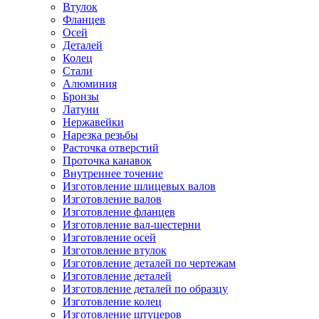
Втулок
Фланцев
Осей
Деталей
Колец
Стали
Алюминия
Бронзы
Латуни
Нержавейки
Нарезка резьбы
Расточка отверстий
Проточка канавок
Внутреннее точение
Изготовление шлицевых валов
Изготовление валов
Изготовление фланцев
Изготовление вал-шестерни
Изготовление осей
Изготовление втулок
Изготовление деталей по чертежам
Изготовление деталей
Изготовление деталей по образцу
Изготовление колец
Изготовление штуцеров