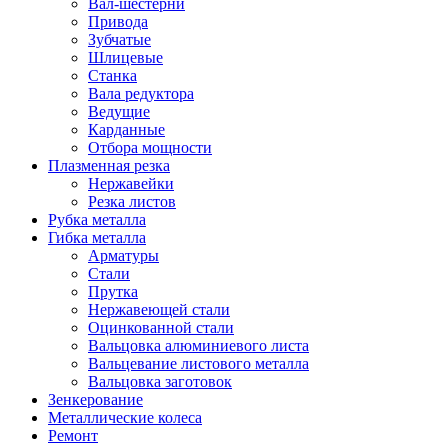
Вал-шестерни
Привода
Зубчатые
Шлицевые
Станка
Вала редуктора
Ведущие
Карданные
Отбора мощности
Плазменная резка
Нержавейки
Резка листов
Рубка металла
Гибка металла
Арматуры
Стали
Прутка
Нержавеющей стали
Оцинкованной стали
Вальцовка алюминиевого листа
Вальцевание листового металла
Вальцовка заготовок
Зенкерование
Металлические колеса
Ремонт