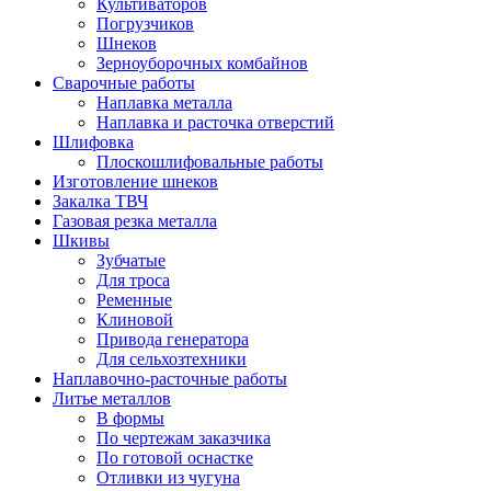
Культиваторов
Погрузчиков
Шнеков
Зерноуборочных комбайнов
Сварочные работы
Наплавка металла
Наплавка и расточка отверстий
Шлифовка
Плоскошлифовальные работы
Изготовление шнеков
Закалка ТВЧ
Газовая резка металла
Шкивы
Зубчатые
Для троса
Ременные
Клиновой
Привода генератора
Для сельхозтехники
Наплавочно-расточные работы
Литье металлов
В формы
По чертежам заказчика
По готовой оснастке
Отливки из чугуна