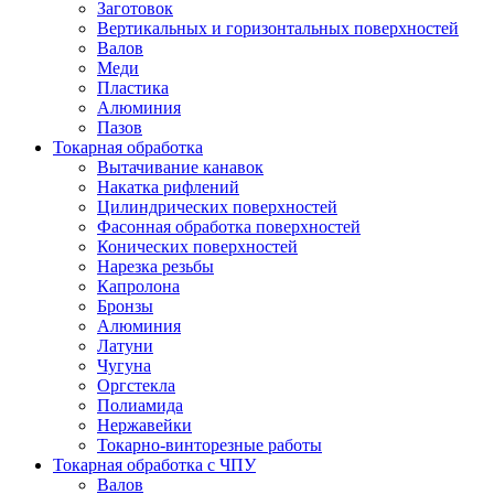
Заготовок
Вертикальных и горизонтальных поверхностей
Валов
Меди
Пластика
Алюминия
Пазов
Токарная обработка
Вытачивание канавок
Накатка рифлений
Цилиндрических поверхностей
Фасонная обработка поверхностей
Конических поверхностей
Нарезка резьбы
Капролона
Бронзы
Алюминия
Латуни
Чугуна
Оргстекла
Полиамида
Нержавейки
Токарно-винторезные работы
Токарная обработка с ЧПУ
Валов