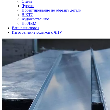
Стали
Чугуна
Проектирование по образцу детали
В ХТС
Художественное
По ЛВМ
Ванна шнековая
Изготовление роликов с ЧПУ