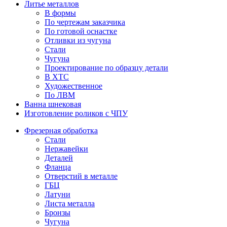
Литье металлов
В формы
По чертежам заказчика
По готовой оснастке
Отливки из чугуна
Стали
Чугуна
Проектирование по образцу детали
В ХТС
Художественное
По ЛВМ
Ванна шнековая
Изготовление роликов с ЧПУ
Фрезерная обработка
Стали
Нержавейки
Деталей
Фланца
Отверстий в металле
ГБЦ
Латуни
Листа металла
Бронзы
Чугуна