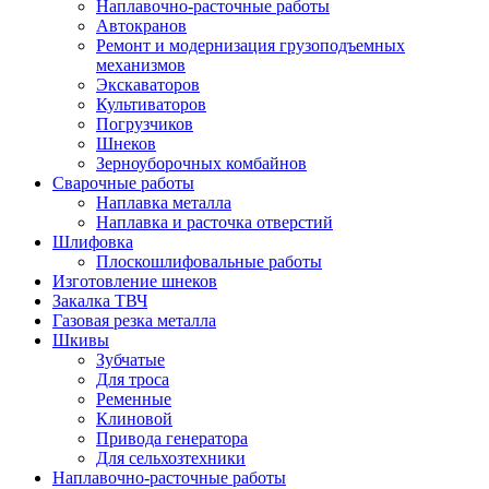
Наплавочно-расточные работы
Автокранов
Ремонт и модернизация грузоподъемных
механизмов
Экскаваторов
Культиваторов
Погрузчиков
Шнеков
Зерноуборочных комбайнов
Сварочные работы
Наплавка металла
Наплавка и расточка отверстий
Шлифовка
Плоскошлифовальные работы
Изготовление шнеков
Закалка ТВЧ
Газовая резка металла
Шкивы
Зубчатые
Для троса
Ременные
Клиновой
Привода генератора
Для сельхозтехники
Наплавочно-расточные работы