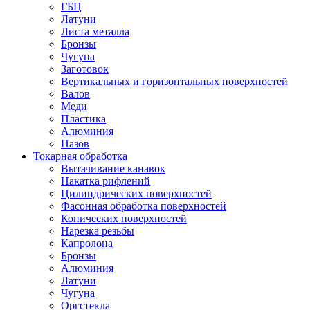
ГБЦ
Латуни
Листа металла
Бронзы
Чугуна
Заготовок
Вертикальных и горизонтальных поверхностей
Валов
Меди
Пластика
Алюминия
Пазов
Токарная обработка
Вытачивание канавок
Накатка рифлений
Цилиндрических поверхностей
Фасонная обработка поверхностей
Конических поверхностей
Нарезка резьбы
Капролона
Бронзы
Алюминия
Латуни
Чугуна
Оргстекла