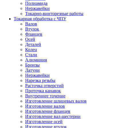
Полиамида
Нержавейки
Токарно-винторезные работы
Токарная обработка с ЧПУ
Валов
Втулок
Фланцев
Осей
Деталей
Колец
Стали
Алюминия
Бронзы
Латуни
Нержавейки
Нарезка резьбы
Расточка отверстий
Проточка канавок
Внутреннее точение
Изготовление шлицевых валов
Изготовление валов
Изготовление фланцев
Изготовление вал-шестерни
Изготовление осей
Изготовление втулок