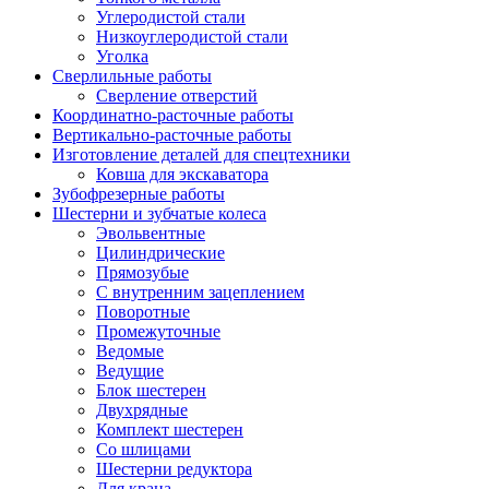
Углеродистой стали
Низкоуглеродистой стали
Уголка
Сверлильные работы
Сверление отверстий
Координатно-расточные работы
Вертикально-расточные работы
Изготовление деталей для спецтехники
Ковша для экскаватора
Зубофрезерные работы
Шестерни и зубчатые колеса
Эвольвентные
Цилиндрические
Прямозубые
С внутренним зацеплением
Поворотные
Промежуточные
Ведомые
Ведущие
Блок шестерен
Двухрядные
Комплект шестерен
Со шлицами
Шестерни редуктора
Для крана