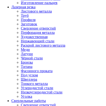
Изготовление пальцев
Лазерная резка
Листового металла
Труб
Профиля
Заготовок
Сверление отверстий
Перфорация металла
Художественная
Нержавеющей стали
Раскрой листового металла
Меди
Латуни
Чёрной стали
Бронзы
Титана
Фасонного проката
Под углом
Швеллера
Тонкого металла
Углеродистой стали
Низкоуглеродистой стали
Уголка
Сверлильные работы
Сверление отверстий