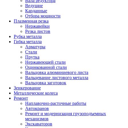
Вала редуктора
Ведущие
Карданные
Отбора мощности
Плазменная резка
Нержавейки
Резка листов
Рубка металла
Гибка металла
Арматуры
Стали
Прутка
Нержавеющей стали
Оцинкованной стали
Вальцовка алюминиевого листа
Вальцевание листового металла
Вальцовка заготовок
Зенкерование
Металлические колеса
Ремонт
Наплавочно-расточные работы
Автокранов
Ремонт и модернизация грузоподъемных
механизмов
Экскаваторов