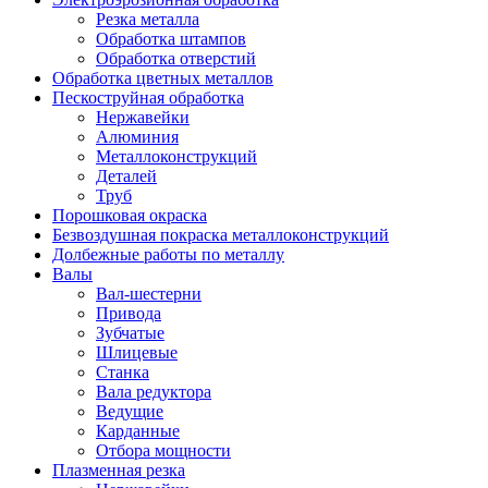
Резка металла
Обработка штампов
Обработка отверстий
Обработка цветных металлов
Пескоструйная обработка
Нержавейки
Алюминия
Металлоконструкций
Деталей
Труб
Порошковая окраска
Безвоздушная покраска металлоконструкций
Долбежные работы по металлу
Валы
Вал-шестерни
Привода
Зубчатые
Шлицевые
Станка
Вала редуктора
Ведущие
Карданные
Отбора мощности
Плазменная резка