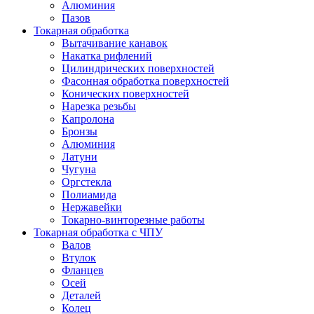
Алюминия
Пазов
Токарная обработка
Вытачивание канавок
Накатка рифлений
Цилиндрических поверхностей
Фасонная обработка поверхностей
Конических поверхностей
Нарезка резьбы
Капролона
Бронзы
Алюминия
Латуни
Чугуна
Оргстекла
Полиамида
Нержавейки
Токарно-винторезные работы
Токарная обработка с ЧПУ
Валов
Втулок
Фланцев
Осей
Деталей
Колец