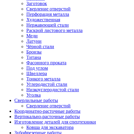
Заготовок
Сверление отверстий
Перфорация металла
Художественная
Нержавеющей стали
Раскрой листового металла
Меди
Латуни
Чёрной стали
Бронзы
Титана
Фасонного проката
Под углом
Швеллера
Тонкого металла
Углеродистой стали
Низкоуглеродистой стали
Уголка
Сверлильные работы
Сверление отверстий
Координатно-расточные работы
Вертикально-расточные работы
Изготовление деталей для спецтехники
Ковша для экскаватора
Зубофрезерные работы