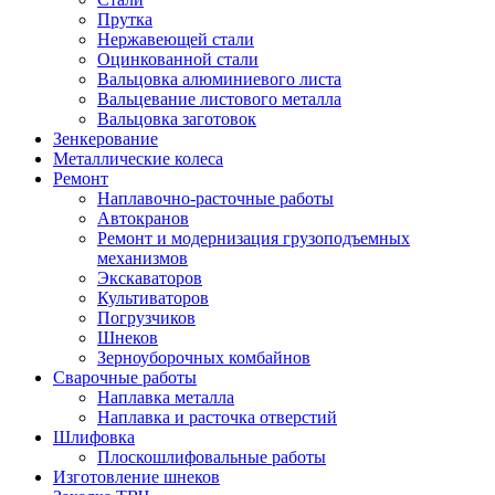
Прутка
Нержавеющей стали
Оцинкованной стали
Вальцовка алюминиевого листа
Вальцевание листового металла
Вальцовка заготовок
Зенкерование
Металлические колеса
Ремонт
Наплавочно-расточные работы
Автокранов
Ремонт и модернизация грузоподъемных
механизмов
Экскаваторов
Культиваторов
Погрузчиков
Шнеков
Зерноуборочных комбайнов
Сварочные работы
Наплавка металла
Наплавка и расточка отверстий
Шлифовка
Плоскошлифовальные работы
Изготовление шнеков