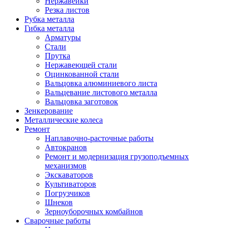
Нержавейки
Резка листов
Рубка металла
Гибка металла
Арматуры
Стали
Прутка
Нержавеющей стали
Оцинкованной стали
Вальцовка алюминиевого листа
Вальцевание листового металла
Вальцовка заготовок
Зенкерование
Металлические колеса
Ремонт
Наплавочно-расточные работы
Автокранов
Ремонт и модернизация грузоподъемных
механизмов
Экскаваторов
Культиваторов
Погрузчиков
Шнеков
Зерноуборочных комбайнов
Сварочные работы