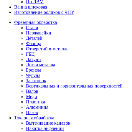
По ЛВМ
Ванна шнековая
Изготовление роликов с ЧПУ
Фрезерная обработка
Стали
Нержавейки
Деталей
Фланца
Отверстий в металле
ГБЦ
Латуни
Листа металла
Бронзы
Чугуна
Заготовок
Вертикальных и горизонтальных поверхностей
Валов
Меди
Пластика
Алюминия
Пазов
Токарная обработка
Вытачивание канавок
Накатка рифлений