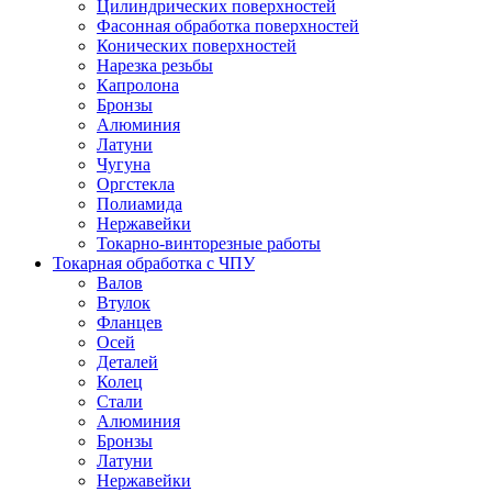
Цилиндрических поверхностей
Фасонная обработка поверхностей
Конических поверхностей
Нарезка резьбы
Капролона
Бронзы
Алюминия
Латуни
Чугуна
Оргстекла
Полиамида
Нержавейки
Токарно-винторезные работы
Токарная обработка с ЧПУ
Валов
Втулок
Фланцев
Осей
Деталей
Колец
Стали
Алюминия
Бронзы
Латуни
Нержавейки