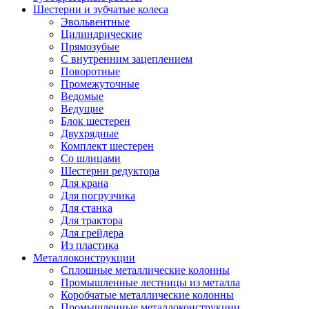
Шестерни и зубчатые колеса
Эвольвентные
Цилиндрические
Прямозубые
С внутренним зацеплением
Поворотные
Промежуточные
Ведомые
Ведущие
Блок шестерен
Двухрядные
Комплект шестерен
Со шлицами
Шестерни редуктора
Для крана
Для погрузчика
Для станка
Для трактора
Для грейдера
Из пластика
Металлоконструкции
Сплошные металлические колонны
Промышленные лестницы из металла
Коробчатые металлические колонны
Промышленные металлоконструкции