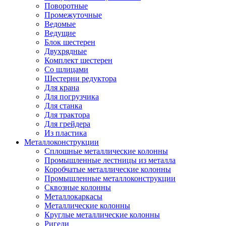
Поворотные
Промежуточные
Ведомые
Ведущие
Блок шестерен
Двухрядные
Комплект шестерен
Со шлицами
Шестерни редуктора
Для крана
Для погрузчика
Для станка
Для трактора
Для грейдера
Из пластика
Металлоконструкции
Сплошные металлические колонны
Промышленные лестницы из металла
Коробчатые металлические колонны
Промышленные металлоконструкции
Сквозные колонны
Металлокаркасы
Металлические колонны
Круглые металлические колонны
Ригели