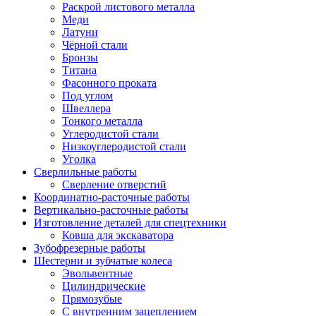
Раскрой листового металла
Меди
Латуни
Чёрной стали
Бронзы
Титана
Фасонного проката
Под углом
Швеллера
Тонкого металла
Углеродистой стали
Низкоуглеродистой стали
Уголка
Сверлильные работы
Сверление отверстий
Координатно-расточные работы
Вертикально-расточные работы
Изготовление деталей для спецтехники
Ковша для экскаватора
Зубофрезерные работы
Шестерни и зубчатые колеса
Эвольвентные
Цилиндрические
Прямозубые
С внутренним зацеплением