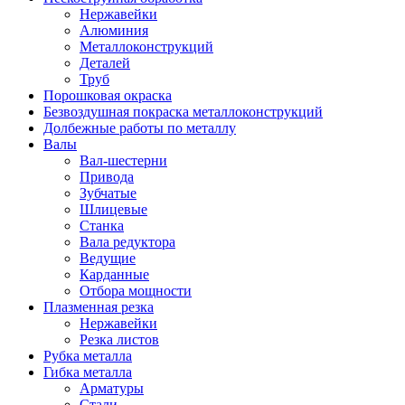
Нержавейки
Алюминия
Металлоконструкций
Деталей
Труб
Порошковая окраска
Безвоздушная покраска металлоконструкций
Долбежные работы по металлу
Валы
Вал-шестерни
Привода
Зубчатые
Шлицевые
Станка
Вала редуктора
Ведущие
Карданные
Отбора мощности
Плазменная резка
Нержавейки
Резка листов
Рубка металла
Гибка металла
Арматуры
Стали