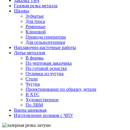
Закалка ТВЧ
Газовая резка металла
Шкивы
Зубчатые
Для троса
Ременные
Клиновой
Привода генератора
Для сельхозтехники
Наплавочно-расточные работы
Литье металлов
В формы
По чертежам заказчика
По готовой оснастке
Отливки из чугуна
Стали
Чугуна
Проектирование по образцу детали
В ХТС
Художественное
По ЛВМ
Ванна шнековая
Изготовление роликов с ЧПУ