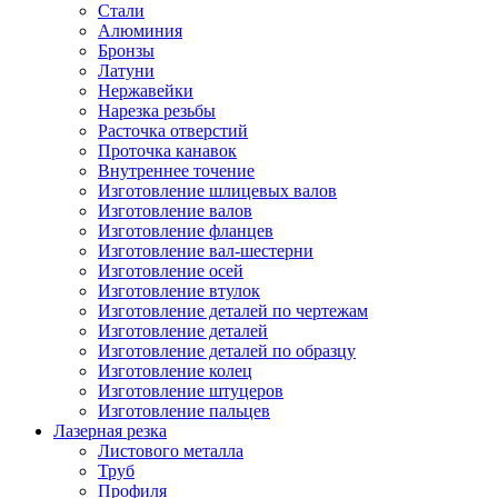
Стали
Алюминия
Бронзы
Латуни
Нержавейки
Нарезка резьбы
Расточка отверстий
Проточка канавок
Внутреннее точение
Изготовление шлицевых валов
Изготовление валов
Изготовление фланцев
Изготовление вал-шестерни
Изготовление осей
Изготовление втулок
Изготовление деталей по чертежам
Изготовление деталей
Изготовление деталей по образцу
Изготовление колец
Изготовление штуцеров
Изготовление пальцев
Лазерная резка
Листового металла
Труб
Профиля