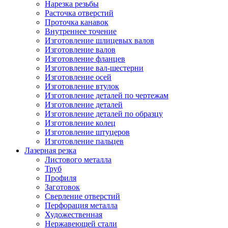
Нарезка резьбы
Расточка отверстий
Проточка канавок
Внутреннее точение
Изготовление шлицевых валов
Изготовление валов
Изготовление фланцев
Изготовление вал-шестерни
Изготовление осей
Изготовление втулок
Изготовление деталей по чертежам
Изготовление деталей
Изготовление деталей по образцу
Изготовление колец
Изготовление штуцеров
Изготовление пальцев
Лазерная резка
Листового металла
Труб
Профиля
Заготовок
Сверление отверстий
Перфорация металла
Художественная
Нержавеющей стали