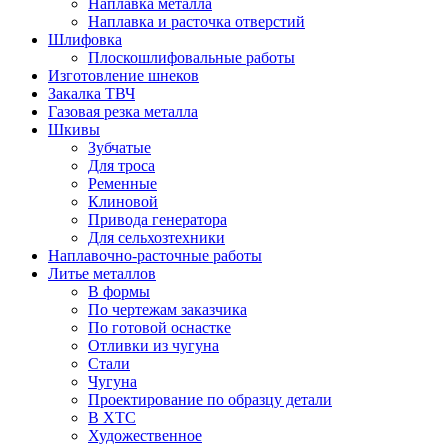
Наплавка металла
Наплавка и расточка отверстий
Шлифовка
Плоскошлифовальные работы
Изготовление шнеков
Закалка ТВЧ
Газовая резка металла
Шкивы
Зубчатые
Для троса
Ременные
Клиновой
Привода генератора
Для сельхозтехники
Наплавочно-расточные работы
Литье металлов
В формы
По чертежам заказчика
По готовой оснастке
Отливки из чугуна
Стали
Чугуна
Проектирование по образцу детали
В ХТС
Художественное