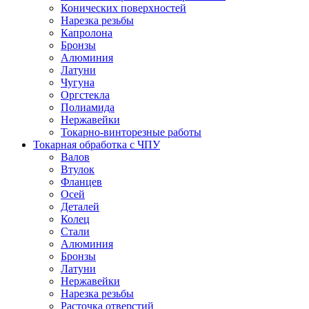
Конических поверхностей
Нарезка резьбы
Капролона
Бронзы
Алюминия
Латуни
Чугуна
Оргстекла
Полиамида
Нержавейки
Токарно-винторезные работы
Токарная обработка с ЧПУ
Валов
Втулок
Фланцев
Осей
Деталей
Колец
Стали
Алюминия
Бронзы
Латуни
Нержавейки
Нарезка резьбы
Расточка отверстий