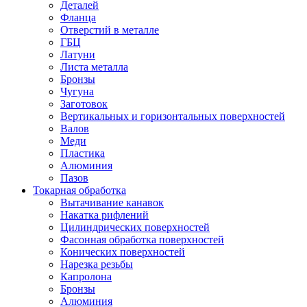
Деталей
Фланца
Отверстий в металле
ГБЦ
Латуни
Листа металла
Бронзы
Чугуна
Заготовок
Вертикальных и горизонтальных поверхностей
Валов
Меди
Пластика
Алюминия
Пазов
Токарная обработка
Вытачивание канавок
Накатка рифлений
Цилиндрических поверхностей
Фасонная обработка поверхностей
Конических поверхностей
Нарезка резьбы
Капролона
Бронзы
Алюминия