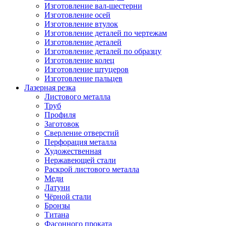
Изготовление вал-шестерни
Изготовление осей
Изготовление втулок
Изготовление деталей по чертежам
Изготовление деталей
Изготовление деталей по образцу
Изготовление колец
Изготовление штуцеров
Изготовление пальцев
Лазерная резка
Листового металла
Труб
Профиля
Заготовок
Сверление отверстий
Перфорация металла
Художественная
Нержавеющей стали
Раскрой листового металла
Меди
Латуни
Чёрной стали
Бронзы
Титана
Фасонного проката