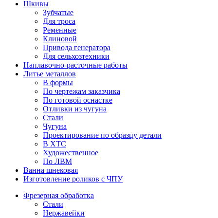
Шкивы
Зубчатые
Для троса
Ременные
Клиновой
Привода генератора
Для сельхозтехники
Наплавочно-расточные работы
Литье металлов
В формы
По чертежам заказчика
По готовой оснастке
Отливки из чугуна
Стали
Чугуна
Проектирование по образцу детали
В ХТС
Художественное
По ЛВМ
Ванна шнековая
Изготовление роликов с ЧПУ
Фрезерная обработка
Стали
Нержавейки