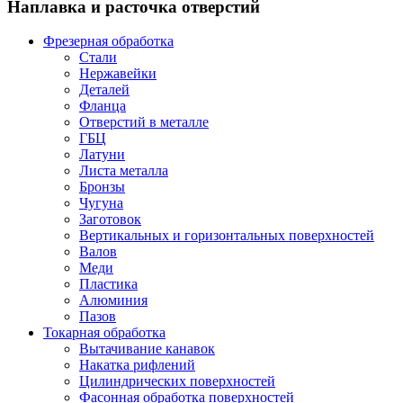
Наплавка и расточка отверстий
Фрезерная обработка
Стали
Нержавейки
Деталей
Фланца
Отверстий в металле
ГБЦ
Латуни
Листа металла
Бронзы
Чугуна
Заготовок
Вертикальных и горизонтальных поверхностей
Валов
Меди
Пластика
Алюминия
Пазов
Токарная обработка
Вытачивание канавок
Накатка рифлений
Цилиндрических поверхностей
Фасонная обработка поверхностей