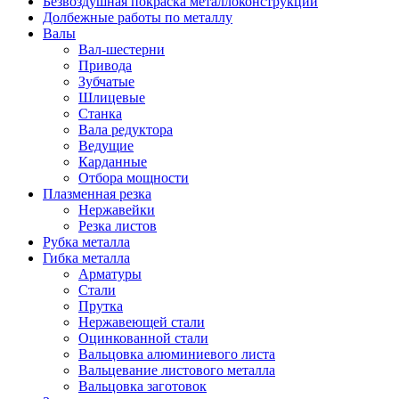
Безвоздушная покраска металлоконструкций
Долбежные работы по металлу
Валы
Вал-шестерни
Привода
Зубчатые
Шлицевые
Станка
Вала редуктора
Ведущие
Карданные
Отбора мощности
Плазменная резка
Нержавейки
Резка листов
Рубка металла
Гибка металла
Арматуры
Стали
Прутка
Нержавеющей стали
Оцинкованной стали
Вальцовка алюминиевого листа
Вальцевание листового металла
Вальцовка заготовок