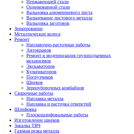
Нержавеющей стали
Оцинкованной стали
Вальцовка алюминиевого листа
Вальцевание листового металла
Вальцовка заготовок
Зенкерование
Металлические колеса
Ремонт
Наплавочно-расточные работы
Автокранов
Ремонт и модернизация грузоподъемных
механизмов
Экскаваторов
Культиваторов
Погрузчиков
Шнеков
Зерноуборочных комбайнов
Сварочные работы
Наплавка металла
Наплавка и расточка отверстий
Шлифовка
Плоскошлифовальные работы
Изготовление шнеков
Закалка ТВЧ
Газовая резка металла