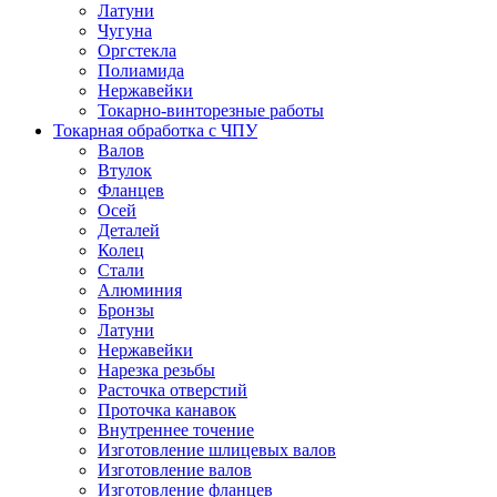
Латуни
Чугуна
Оргстекла
Полиамида
Нержавейки
Токарно-винторезные работы
Токарная обработка с ЧПУ
Валов
Втулок
Фланцев
Осей
Деталей
Колец
Стали
Алюминия
Бронзы
Латуни
Нержавейки
Нарезка резьбы
Расточка отверстий
Проточка канавок
Внутреннее точение
Изготовление шлицевых валов
Изготовление валов
Изготовление фланцев