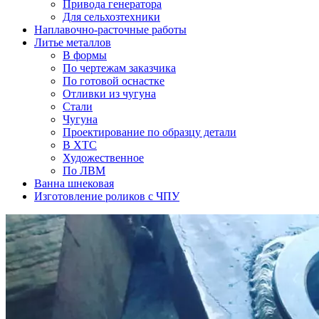
Привода генератора
Для сельхозтехники
Наплавочно-расточные работы
Литье металлов
В формы
По чертежам заказчика
По готовой оснастке
Отливки из чугуна
Стали
Чугуна
Проектирование по образцу детали
В ХТС
Художественное
По ЛВМ
Ванна шнековая
Изготовление роликов с ЧПУ