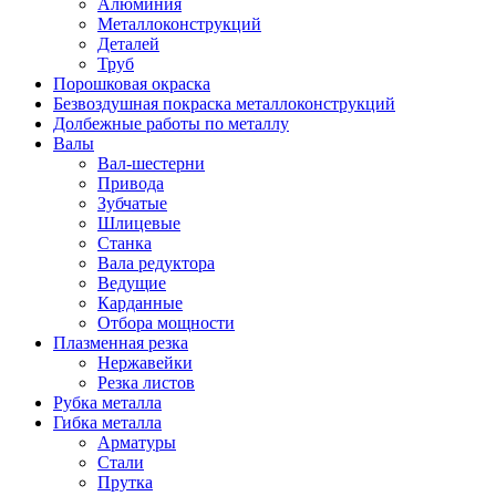
Алюминия
Металлоконструкций
Деталей
Труб
Порошковая окраска
Безвоздушная покраска металлоконструкций
Долбежные работы по металлу
Валы
Вал-шестерни
Привода
Зубчатые
Шлицевые
Станка
Вала редуктора
Ведущие
Карданные
Отбора мощности
Плазменная резка
Нержавейки
Резка листов
Рубка металла
Гибка металла
Арматуры
Стали
Прутка