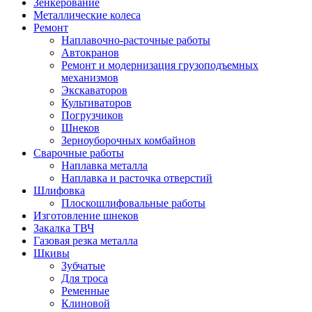
Зенкерование
Металлические колеса
Ремонт
Наплавочно-расточные работы
Автокранов
Ремонт и модернизация грузоподъемных
механизмов
Экскаваторов
Культиваторов
Погрузчиков
Шнеков
Зерноуборочных комбайнов
Сварочные работы
Наплавка металла
Наплавка и расточка отверстий
Шлифовка
Плоскошлифовальные работы
Изготовление шнеков
Закалка ТВЧ
Газовая резка металла
Шкивы
Зубчатые
Для троса
Ременные
Клиновой