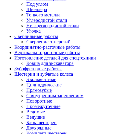
Под углом
Швеллера
Тонкого металла
Углеродистой стали
Низкоуглеродистой стали
Уголка
Сверлильные работы
Сверление отверстий
Координатно-расточные работы
Вертикально-расточные работы
Изготовление деталей для спецтехники
Ковша для экскаватора
Зубофрезерные работы
Шестерни и зубчатые колеса
Эвольвентные
Цилиндрические
Прямозубые
С внутренним зацеплением
Поворотные
Промежуточные
Ведомые
Ведущие
Блок шестерен
Двухрядные
Комплект шестерен