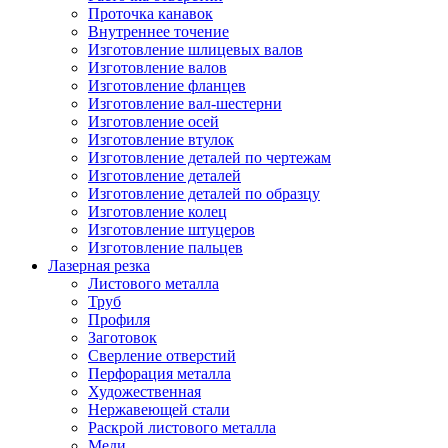
Проточка канавок
Внутреннее точение
Изготовление шлицевых валов
Изготовление валов
Изготовление фланцев
Изготовление вал-шестерни
Изготовление осей
Изготовление втулок
Изготовление деталей по чертежам
Изготовление деталей
Изготовление деталей по образцу
Изготовление колец
Изготовление штуцеров
Изготовление пальцев
Лазерная резка
Листового металла
Труб
Профиля
Заготовок
Сверление отверстий
Перфорация металла
Художественная
Нержавеющей стали
Раскрой листового металла
Меди