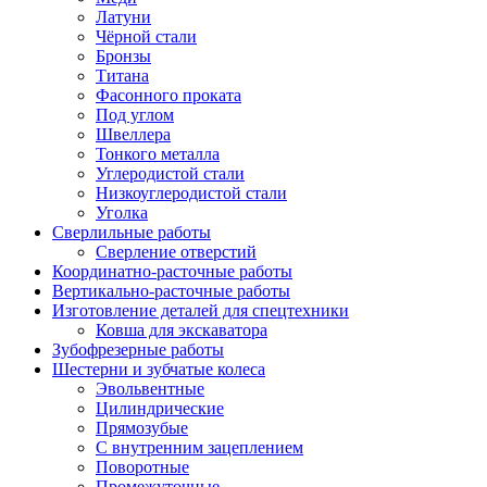
Латуни
Чёрной стали
Бронзы
Титана
Фасонного проката
Под углом
Швеллера
Тонкого металла
Углеродистой стали
Низкоуглеродистой стали
Уголка
Сверлильные работы
Сверление отверстий
Координатно-расточные работы
Вертикально-расточные работы
Изготовление деталей для спецтехники
Ковша для экскаватора
Зубофрезерные работы
Шестерни и зубчатые колеса
Эвольвентные
Цилиндрические
Прямозубые
С внутренним зацеплением
Поворотные
Промежуточные