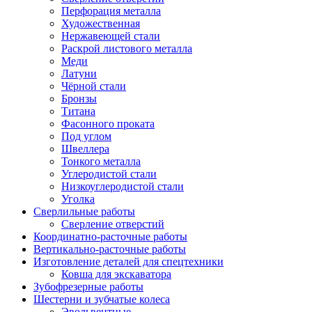
Перфорация металла
Художественная
Нержавеющей стали
Раскрой листового металла
Меди
Латуни
Чёрной стали
Бронзы
Титана
Фасонного проката
Под углом
Швеллера
Тонкого металла
Углеродистой стали
Низкоуглеродистой стали
Уголка
Сверлильные работы
Сверление отверстий
Координатно-расточные работы
Вертикально-расточные работы
Изготовление деталей для спецтехники
Ковша для экскаватора
Зубофрезерные работы
Шестерни и зубчатые колеса
Эвольвентные