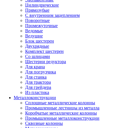
Цилиндрические
Прямозубые
С внутренним зацеплением
Поворотные
Промежуточные
Ведомые
Ведущие
Блок шестерен
Двухрядные
Комплект шестерен
Со шлицами
Шестерни редуктора
Для крана
Для погрузчика
Для станка
Для трактора
Для грейдера
Из пластика
Металлоконструкции
Сплошные металлические колонны
Промышленные лестницы из металла
Коробчатые металлические колонны
Промышленные металлоконструкции
Сквозные колонны