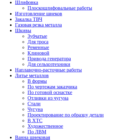
Шлифовка
Плоскошлифовальные работы
Изготовление шнеков
Закалка ТВЧ
Газовая резка металла
Шкивы
Зубчатые
Для троса
Ременные
Клиновой
Привода генератора
Для сельхозтехники
Наплавочно-расточные работы
Литье металлов
В формы
По чертежам заказчика
По готовой оснастке
Отливки из чугуна
Стали
Чугуна
Проектирование по образцу детали
В ХТС
Художественное
По ЛВМ
Ванна шнековая