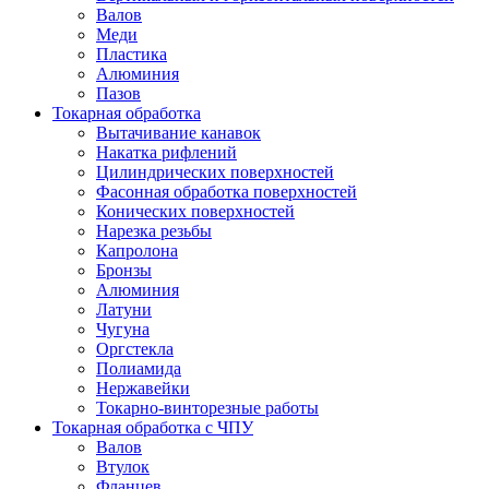
Валов
Меди
Пластика
Алюминия
Пазов
Токарная обработка
Вытачивание канавок
Накатка рифлений
Цилиндрических поверхностей
Фасонная обработка поверхностей
Конических поверхностей
Нарезка резьбы
Капролона
Бронзы
Алюминия
Латуни
Чугуна
Оргстекла
Полиамида
Нержавейки
Токарно-винторезные работы
Токарная обработка с ЧПУ
Валов
Втулок
Фланцев