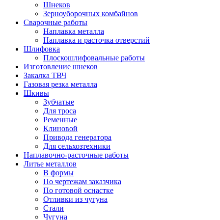
Шнеков
Зерноуборочных комбайнов
Сварочные работы
Наплавка металла
Наплавка и расточка отверстий
Шлифовка
Плоскошлифовальные работы
Изготовление шнеков
Закалка ТВЧ
Газовая резка металла
Шкивы
Зубчатые
Для троса
Ременные
Клиновой
Привода генератора
Для сельхозтехники
Наплавочно-расточные работы
Литье металлов
В формы
По чертежам заказчика
По готовой оснастке
Отливки из чугуна
Стали
Чугуна