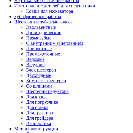
Вертикально-расточные работы
Изготовление деталей для спецтехники
Ковша для экскаватора
Зубофрезерные работы
Шестерни и зубчатые колеса
Эвольвентные
Цилиндрические
Прямозубые
С внутренним зацеплением
Поворотные
Промежуточные
Ведомые
Ведущие
Блок шестерен
Двухрядные
Комплект шестерен
Со шлицами
Шестерни редуктора
Для крана
Для погрузчика
Для станка
Для трактора
Для грейдера
Из пластика
Металлоконструкции