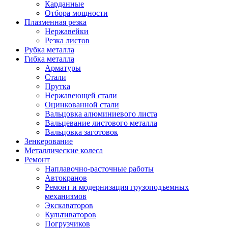
Карданные
Отбора мощности
Плазменная резка
Нержавейки
Резка листов
Рубка металла
Гибка металла
Арматуры
Стали
Прутка
Нержавеющей стали
Оцинкованной стали
Вальцовка алюминиевого листа
Вальцевание листового металла
Вальцовка заготовок
Зенкерование
Металлические колеса
Ремонт
Наплавочно-расточные работы
Автокранов
Ремонт и модернизация грузоподъемных
механизмов
Экскаваторов
Культиваторов
Погрузчиков