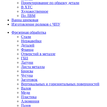
Проектирование по образцу детали
В ХТС
Художественное
По ЛВМ
Ванна шнековая
Изготовление роликов с ЧПУ
Фрезерная обработка
Стали
Нержавейки
Деталей
Фланца
Отверстий в металле
ГБЦ
Латуни
Листа металла
Бронзы
Чугуна
Заготовок
Вертикальных и горизонтальных поверхностей
Валов
Меди
Пластика
Алюминия
Пазов