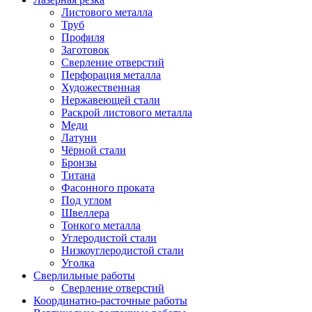
Листового металла
Труб
Профиля
Заготовок
Сверление отверстий
Перфорация металла
Художественная
Нержавеющей стали
Раскрой листового металла
Меди
Латуни
Чёрной стали
Бронзы
Титана
Фасонного проката
Под углом
Швеллера
Тонкого металла
Углеродистой стали
Низкоуглеродистой стали
Уголка
Сверлильные работы
Сверление отверстий
Координатно-расточные работы