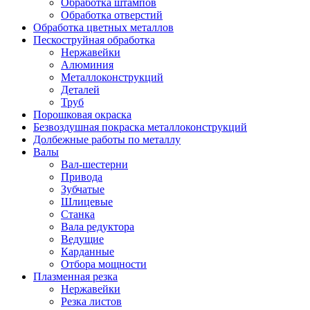
Обработка штампов
Обработка отверстий
Обработка цветных металлов
Пескоструйная обработка
Нержавейки
Алюминия
Металлоконструкций
Деталей
Труб
Порошковая окраска
Безвоздушная покраска металлоконструкций
Долбежные работы по металлу
Валы
Вал-шестерни
Привода
Зубчатые
Шлицевые
Станка
Вала редуктора
Ведущие
Карданные
Отбора мощности
Плазменная резка
Нержавейки
Резка листов