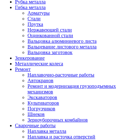
Рубка металла
Гибка металла
Арматуры
Стали
Прутка
Нержавеющей стали
Оцинкованной стали
Вальцовка алюминиевого листа
Вальцевание листового металла
Вальцовка заготовок
Зенкерование
Металлические колеса
Ремонт
Наплавочно-расточные работы
Автокранов
Ремонт и модернизация грузоподъемных
механизмов
Экскаваторов
Культиваторов
Погрузчиков
Шнеков
Зерноуборочных комбайнов
Сварочные работы
Наплавка металла
Наплавка и расточка отверстий