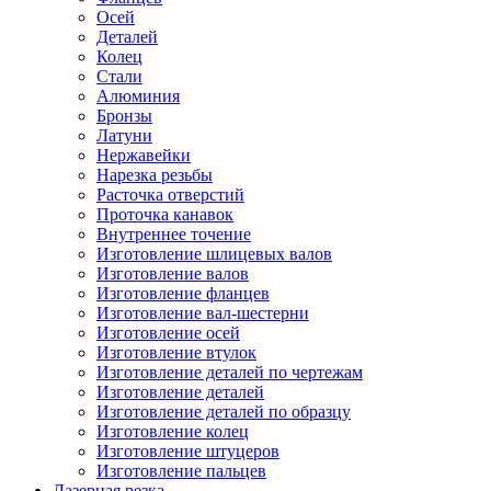
Осей
Деталей
Колец
Стали
Алюминия
Бронзы
Латуни
Нержавейки
Нарезка резьбы
Расточка отверстий
Проточка канавок
Внутреннее точение
Изготовление шлицевых валов
Изготовление валов
Изготовление фланцев
Изготовление вал-шестерни
Изготовление осей
Изготовление втулок
Изготовление деталей по чертежам
Изготовление деталей
Изготовление деталей по образцу
Изготовление колец
Изготовление штуцеров
Изготовление пальцев
Лазерная резка