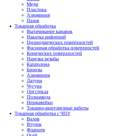
Меди
Пластика
Алюминия
Пазов
Токарная обработка
Вытачивание канавок
Накатка рифлений
Цилиндрических поверхностей
Фасонная обработка поверхностей
Конических поверхностей
Нарезка резьбы
Капролона
Бронзы
Алюминия
Латуни
Чугуна
Оргстекла
Полиамида
Нержавейки
Токарно-винторезные работы
Токарная обработка с ЧПУ
Валов
Втулок
Фланцев
Осей