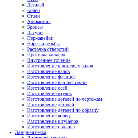
Деталей
Колец
Стали
Алюминия
Бронзы
Латуни
Нержавейки
Нарезка резьбы
Расточка отверстий
Проточка канавок
Внутреннее точение
Изготовление шлицевых валов
Изготовление валов
Изготовление фланцев
Изготовление вал-шестерни
Изготовление осей
Изготовление втулок
Изготовление деталей по чертежам
Изготовление деталей
Изготовление деталей по образцу
Изготовление колец
Изготовление штуцеров
Изготовление пальцев
Лазерная резка
Листового металла