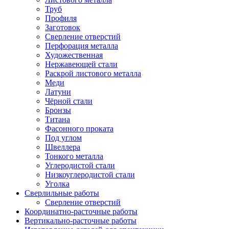
Труб
Профиля
Заготовок
Сверление отверстий
Перфорация металла
Художественная
Нержавеющей стали
Раскрой листового металла
Меди
Латуни
Чёрной стали
Бронзы
Титана
Фасонного проката
Под углом
Швеллера
Тонкого металла
Углеродистой стали
Низкоуглеродистой стали
Уголка
Сверлильные работы
Сверление отверстий
Координатно-расточные работы
Вертикально-расточные работы